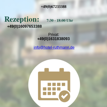
+49(0)67233388
Rezeption:
7:30 - 18:00 Uhr
+49(0)16097653388
Privat:
+49(0)1631838093
info@hotel-ruthmann.de