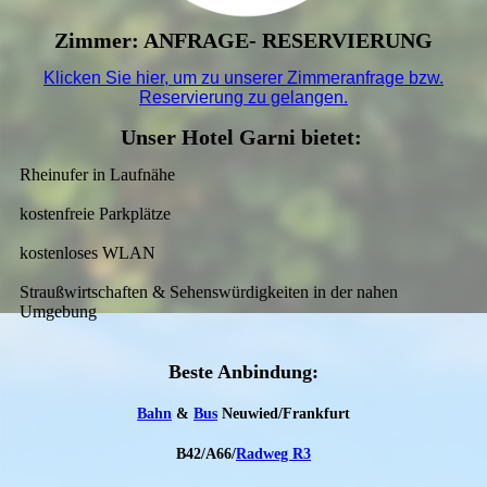
Zimmer: ANFRAGE- RESERVIERUNG
Klicken Sie hier, um zu unserer
Zimmeranfrage bzw.
Reservierung
zu gelangen.
Unser Hotel Garni bietet:
Rheinufer in Laufnähe
kostenfreie Parkplätze
kostenloses WLAN
Straußwirtschaften & Sehenswürdigkeiten in der nahen
Umgebung
Beste An­bindung:
Bahn
&
Bus
Neuwied/Frankfurt
B42/A66/
Radweg R3