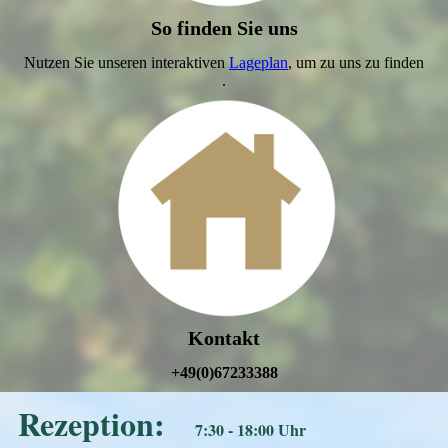
So finden Sie uns
Nutzen Sie unseren interaktiven
Lageplan
, um zu uns zu finden
.
Kontakt
+49(0)67233388
Rezeption:
7:30 - 18:00 Uhr