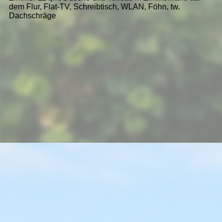
dem Flur, Flat-TV, Schreibtisch, WLAN, Föhn, tw.
Dachschräge