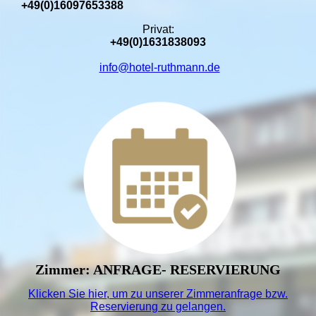
+49(0)16097653388
Privat:
+49(0)1631838093
info@hotel-ruthmann.de
Zimmer: ANFRAGE- RESERVIERUNG
Klicken Sie hier, um zu unserer
Zimmeranfrage bzw.
Reservierung
zu gelangen.