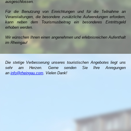
ausgeschlossen.
Für die Benutzung von Einrichtungen und für die Teilnahme an
Veranstaltungen, die besondere zusätzliche Aufwendungen erfordern,
kann neben dem Tourismusbeitrag ein besonderes Eintrittsgeld
erhoben werden.
Wir wünschen Ihnen einen angenehmen und erlebnisreichen Aufenthalt
im Rheingau!
Die stetige Verbesserung unseres touristischen Angebotes liegt uns
sehr am Herzen. Gerne senden Sie Ihre Anregungen
an
info@rheingau.com
. Vielen Dank!