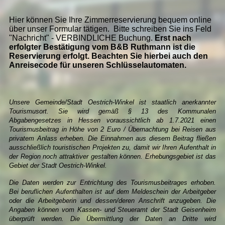
Hier können Sie Ihre Zimmerreservierung bequem online
über unser Formular tätigen. Bitte schreiben Sie ins Feld
"Nachricht" - VERBINDLICHE Buchung.
Erst nach
erfolgter Bestätigung vom B&B Ruthmann ist die
Reservierung erfolgt. Beachten Sie hierbei auch den
Anreisecode für unseren Schlüsselautomaten.
Unsere Gemeinde/Stadt Oestrich-Winkel ist staatlich anerkannter
Tourismusort. Sie wird gemäß § 13 des Kommunalen
Abgabengesetzes in Hessen voraussichtlich
ab 1.7.2021 einen
Tourismusbeitrag in Höhe von 2 Euro / Übernachtung
bei Reisen aus
privatem Anlass erheben. Die Einnahmen aus diesem Beitrag fließen
ausschließlich touristischen Projekten zu, damit wir Ihren Aufenthalt in
der Region noch attraktiver gestalten können.
Erhebungsgebiet ist das
Gebiet der Stadt Oestrich-Winkel.
Die Daten werden zur Entrichtung des Tourismusbeitrages erhoben.
Bei beruflichen Aufenthalten ist auf dem Meldeschein der Arbeitgeber
oder die Arbeitgeberin und dessen/deren Anschrift anzugeben. Die
Angaben können vom Kassen- und Steueramt der Stadt Geisenheim
überprüft werden. Die
Übermittlung
der Daten an Dritte wird