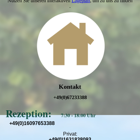
Nutzen Sie unseren interaktiven
Lageplan
, um zu uns zu finden
.
Kontakt
+49(0)67233388
Rezeption:
7:30 - 18:00 Uhr
+49(0)16097653388
Privat:
+49(0)1631838093