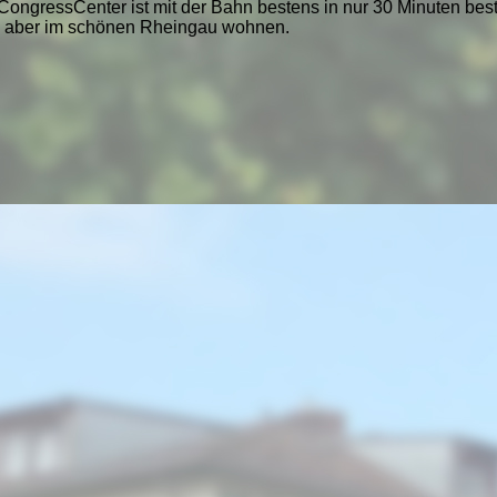
ongressCenter ist mit der Bahn bestens in nur 30 Minuten bes
n - aber im schönen Rheingau wohnen.