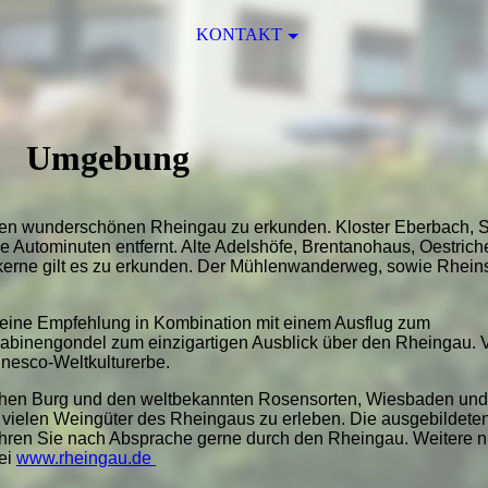
KONTAKT
Umgebung
den wunderschönen Rheingau zu erkunden. Kloster Eberbach, 
e Autominuten entfernt. Alte Adelshöfe, Brentanohaus, Oestrich
skerne gilt es zu erkunden. Der Mühlenwanderweg, sowie Rhein
ls eine Empfehlung in Kombination mit einem Ausflug zum
binengondel zum einzigartigen Ausblick über den Rheingau. 
Unesco-Weltkulturerbe.
tlichen Burg und den weltbekannten Rosensorten, Wiesbaden und 
 vielen Weingüter des Rheingaus zu erleben. Die ausgebildete
hren Sie nach Absprache gerne durch den Rheingau. Weitere n
ei
www.rheingau.de