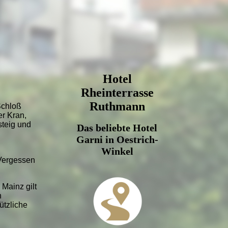
Hotel
Rheinterrasse
Ruthmann
Schloß
er Kran,
steig und
Das beliebte Hotel
Garni in Oestrich-
Winkel
Vergessen
Mainz gilt
n
ützliche