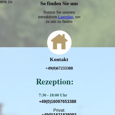
tens zu
So finden Sie uns
Nutzen Sie unseren
interaktiven
Lageplan
, um
zu uns zu finden
.
Kontakt
+49(0)67233388
Rezeption:
7:30 - 18:00 Uhr
+49(0)16097653388
Privat:
+49(0)1631838093