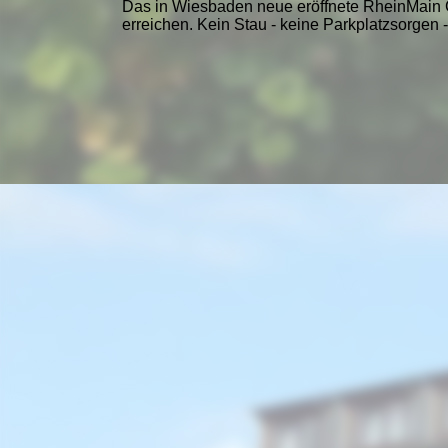
Das in Wiesbaden neue eröffnete RheinMain C
erreichen. Kein Stau - keine Parkplatzsorge