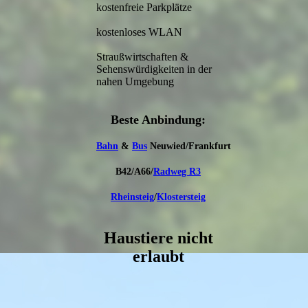
kostenfreie Parkplätze
kostenloses WLAN
Straußwirtschaften &
Sehenswürdigkeiten in der
nahen Umgebung
Beste An­bindung:
Bahn
&
Bus
Neuwied/Frankfurt
B42/A66/
Radweg R3
Rheinsteig
/
Klostersteig
Haustiere nicht
erlaubt